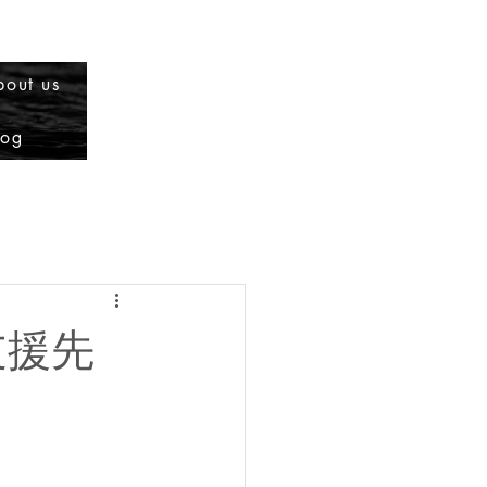
bout us
log
回支援先