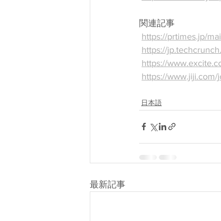
関連記事
https://prtimes.jp/
https://jp.techcrunc
https://www.excite.
https://www.jiji.co
日本語
最新記事