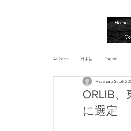
Home
Co
All Posts
日本語
English
Masaharu Satoh
20
ORLIB、
に選定