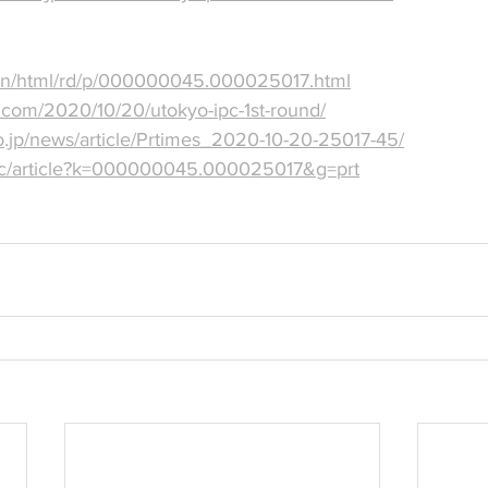
main/html/rd/p/000000045.000025017.html
h.com/2020/10/20/utokyo-ipc-1st-round/
co.jp/news/article/Prtimes_2020-10-20-25017-45/
m/jc/article?k=000000045.000025017&g=prt