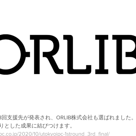
ound第3回支援先が発表され、ORLIB株式会社も選ばれまし
りとした成果に結びつけます。
pc.co.jp/2020/10/utokyoipc-1stround_3rd_final/