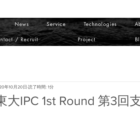
News
Service
Technologies
A
ntact / Recruit
Project
B
20年10月20日
読了時間: 1分
東大IPC 1st Round 第3